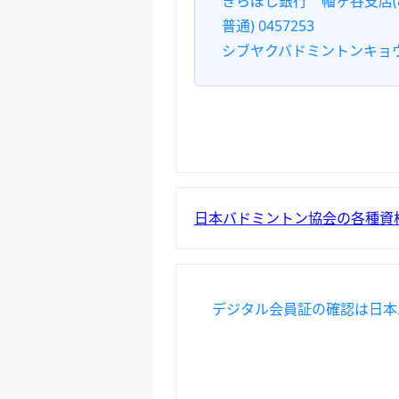
きらぼし銀行 幡ヶ谷支店(8
普通) 0457253
シブヤクバドミントンキョ
⽇本バドミントン協会の各種資
デジタル会員証の確認は⽇本