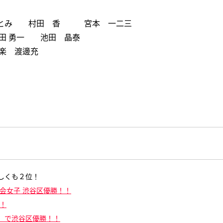
とみ 村田 香 宮本 一二三
田 勇一 池田 晶泰
楽 渡邊充
惜しくも２位！
大会女子 渋谷区優勝！！
！
）で渋谷区優勝！！