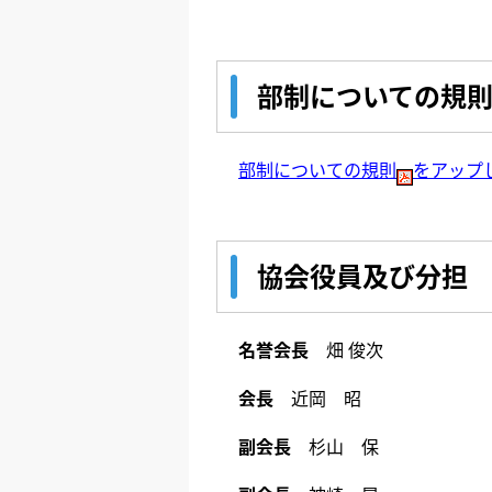
部制についての規
部制についての規則
をアップ
協会役員及び分担
名誉会長
畑 俊次
会長
近岡 昭
副会長
杉山 保