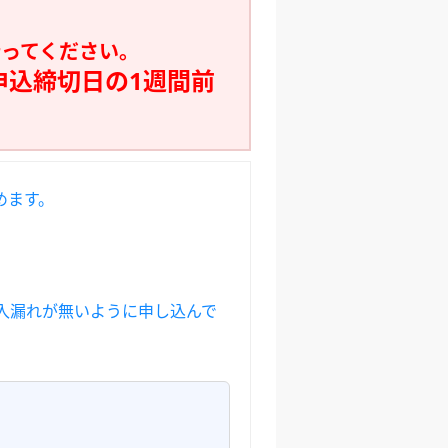
。
行ってください。
申込締切日の1週間前
めます。
入漏れが無いように申し込んで