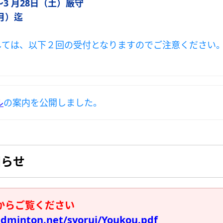
3 月28日（土）厳守
月）迄
しては、以下２回の受付となりますのでご注意ください
ル
の案内を公開しました。
知らせ
からご覧ください
adminton.net/syorui/Youkou.pdf