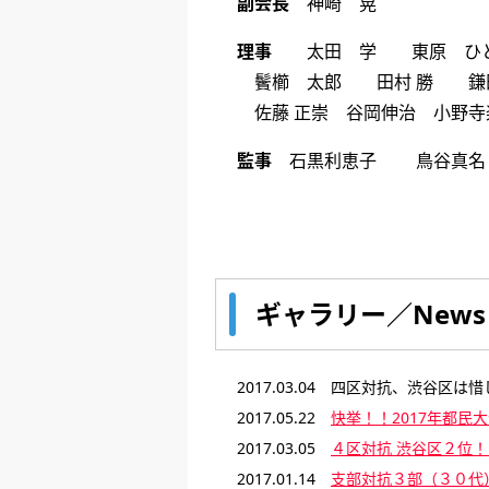
副会長
神崎 晃
理事
太田 学 東原 ひ
鬢櫛 太郎 田村 勝 鎌
佐藤 正崇 谷岡伸治 小野寺
監事
石黒利恵子 鳥谷真名
ギャラリー／News
2017.03.04 四区対抗、渋谷区は
2017.05.22
快挙！！2017年都民
2017.03.05
４区対抗 渋谷区２位！
2017.01.14
支部対抗３部（３０代