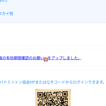
51)
ウカイ宛
格の有効期限確認のお願い
をアップしました。
バドミントン協会HPまたはＱＲコードからログインできます